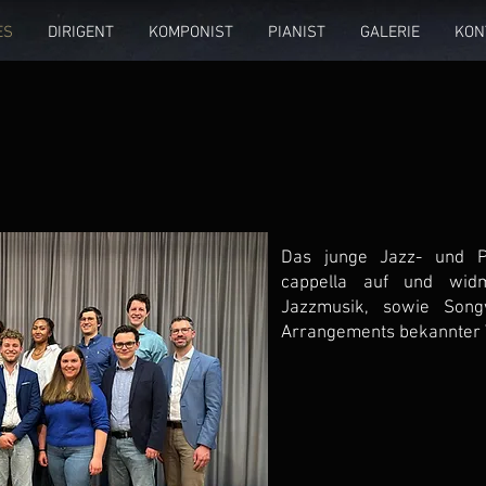
ES
DIRIGENT
KOMPONIST
PIANIST
GALERIE
KON
Das junge Jazz- und Po
cappella auf und wid
Jazzmusik, sowie Songw
Arrangements bekannter V